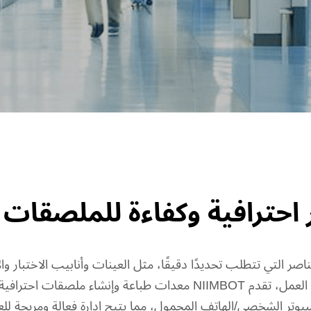
احترافية وكفاءة للملصقات 
 التي تتطلب تحديدًا دقيقًا، مثل العينات وأنابيب الاختبار وال
بوضوح ودقة بين هذه العناصر وتقليل الأخطاء في العمل، تقدم NIIMBOT
بيوتر الشخصي/الهاتف المحمول، مما يتيح إدارة فعالة ومريحة للع