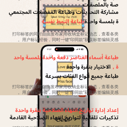
صة بالملصقات
مشاركة التحديثات وطباعة المفضلات المجتمعي
ة بلمسة واحدة
طباعة النمط نفسه
打印标签的同时自由发布家用收纳盒标记动态，查看各类
用户标记经验，同时一键“印同款”获取标签编辑灵感。
طباعة أسماء العناصر دفعة واحدة بلمسة واحد
ة，
الاختيار بنقرة واحدة
طباعة جميع أنواع الفئات بسرعة
打印标签的同时自由发布家用收纳盒标记动态，查看各类
用户标记经验，同时一键“印同款”获取标签编辑灵感。
إعداد إدارة تواريخ انتهاء الصلاحية بنقرة واحدة
تذكيرات تلقائية لتواريخ انتهاء الصلاحية القادمة