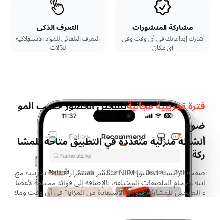
مشاركة المنشورات
التعرف الذكي
شارك إبداعاتك في أي وقت وفي
التعرف التلقائي للمواد الاستهلاكية
أي مكان
للآلات
فترة تجريبية مجانية​
تسجيل الحضور حسب المو
ضوع​
أنشطة منزلية متعددة في التطبيق متاحة للمشا
ركة​
صفحة الرئيسية لتطبيق NIIM ستُنشر باستمرار أنشطة تجريبية مج
انية لأحجام الملصقات المختلفة، بالإضافة إلى فوائد مختلفة لأعضا
ء المانحين للمشاركة فيه، و"الاستفادة من المزايا" في أي وقت ومك
ان.​