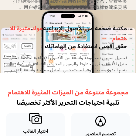
打印标签的同时自由发布家用收纳盒标记动态，查看各类
用户标记经验，同时一键“印同款”获取标签编辑灵感。
مكتبة ضخمة من الأصول الإبداعية
مواد مثيرة للا
هتمام
حقق أقصى استفادة من إلهاماتك
تحميل مسبق بمجموعة واسعة من الأصول الإبداعية لملصقات ال
منزل الأنيقة، مثل الخطوط والرموز والحدود، بالإضافة إلى أدوات ال
رسم اليدوي، حيث نوفر لمستخدمي المنزل مساحة واسعة للتعبير
الإبداعي
مجموعة متنوعة من الميزات المثيرة للاهتمام
تلبية احتياجات التحرير الأكثر تخصيصًا
اختيار القالب
تصميم الملصق