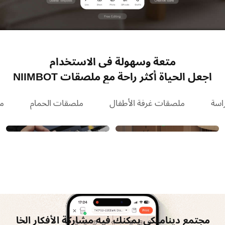
متعة وسهولة في الاستخدام
اجعل الحياة أكثر راحة مع ملصقات NIIMBOT
اسة
ملصقات غرفة الأطفال
ملصقات الحمام
م
ملصقات المحولات
جدار الصور
ملصقات مساحات التخزين بطاولة الطعام
ملصقات صندوق العداد الكهربائي/وقواطع الدائرة
إدارة الأدوية/المكملات الغذائية
مجتمع ديناميكي يمكنك فيه مشاركة الأفكار الخا