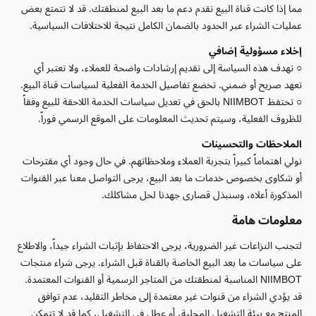
مما إذا كانت قناة البيع تقدم دعم ما بعد البيع لمنطقتك. قد لا تتمتع بعض
عمليات الشراء عبر الحدود بالضمان الكامل نتيجة للاختلافات السياسية.
إخلاء مسؤولية إضافي
○ تهدف هذه السياسة إلى تقديم إرشادات واضحة للعملاء، ولا تعتبر أي
تعهد صريح أو ضمني. تخضع تفاصيل الخدمة الفعلية لسياسات قناة البيع.
○ تحتفظ NIIMBOT بالحق في تعديل سياسات الخدمة اللاحقة للبيع وفقاً
للظروف الفعلية، وسيتم تحديث المعلومات على الموقع الرسمي فوراً.
الملاحظات والتحسينات
نولي اهتماماً كبيراً بتجربة العملاء وملاحظاتهم. في حال وجود أي مقترحات
أو شكاوى بخصوص خدمات ما بعد البيع، يرجى التواصل معنا عبر القنوات
المذكورة أعلاه، وسنبذل قصارى جهدنا لحل مشاكلك.
معلومات هامة
لتجنب النزاعات غير الضرورية، يرجى الاحتفاظ بإثبات الشراء جيداً، والاطلاع
على سياسات ما بعد البيع الخاصة بالقناة قبل الشراء. يرجى شراء منتجات
NIIMBOT المناسبة لمنطقتك من المتاجر الرسمية أو القنوات المعتمدة.
قد يؤدي الشراء من قنوات غير معتمدة إلى مخاطر التقليد، عدم توافق
المنتج مع بيئة التشغيل المحلية، أو عطل في التشغيل، كما قد لا تتمكن