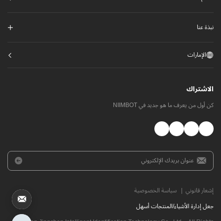
نبذة عنا
الإمارات
الاشتراك
كن أول من يعرف ما هو جديد في NIIMBOT
إشعار قانوني
|
سياسة الخصوصية
​جعل إدارة الأشياء/المنتجات أسهل