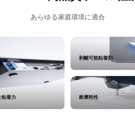
あらゆる家庭環境に適合​
剥離可能粘着剤
な粘着力
耐摩耗性