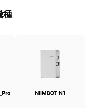
機種
_Pro
NIIMBOT N1