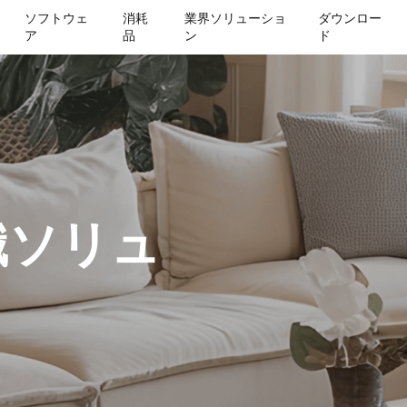
ソフトウェ
消耗
業界ソリューショ
ダウンロー
ア
品
ン
ド
識ソリュ