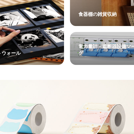
食器棚の雑貨収納
電力量計・遮断器設備マ
トウォール
グ