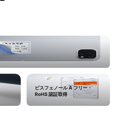
ビスフェノール A フリー・
RoHS 認証取得