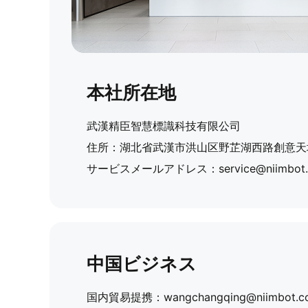
本社所在地
武漢精臣智慧標識科技有限公司
住所：湖北省武漢市洪山区野芷湖西路創意天
サービスメールアドレス：
service@niimbot
中国ビジネス
国内貿易提携：
wangchangqing@niimbot.