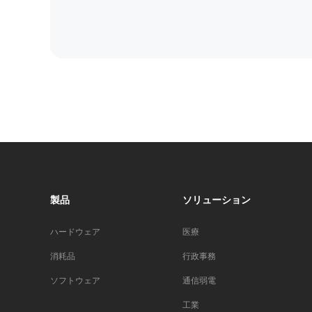
製品​
ソリューション​
ハードウェア
医療​
消耗品
行政事務​
ソフトウェア
通信弱電
工業​