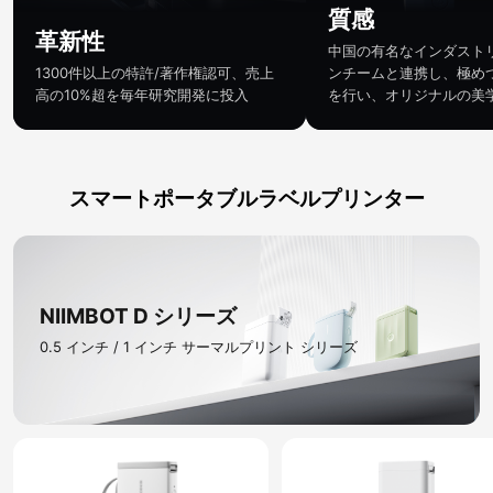
質感
革新性
中国の有名なインダスト
1300件以上の特許/著作権認可、売上
ンチームと連携し、極め
高の10%超を毎年研究開発に投入
を行い、オリジナルの美
スマートポータブルラベルプリンター
NIIMBOT D シリーズ​
0.5 インチ / 1 インチ サーマルプリント シリーズ