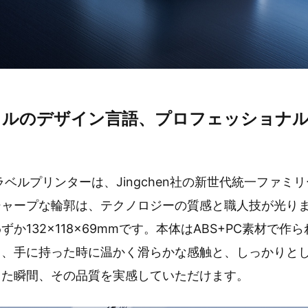
イルのデザイン言語、プロフェッショナ
マートラベルプリンターは、Jingchen社の新世代統一ファ
シャープな輪郭は、テクノロジーの質感と職人技が光り
か132×118×69mmです。本体はABS+PC素材で
く、手に持った時に温かく滑らかな感触と、しっかりと
った瞬間、その品質を実感していただけます。