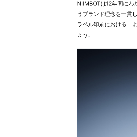
NIIMBOTは12年
うブランド理念を一貫し
ラベル印刷における「
ょう。