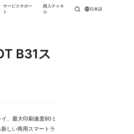
サービスサポー
購入チャネ
日本語
ト
ル
T B31ス
レイ、最大印刷速度80ミ
る新しい商用スマートラ