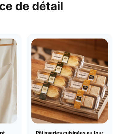
e de détail
nt
Pâtisseries cuisinées au four