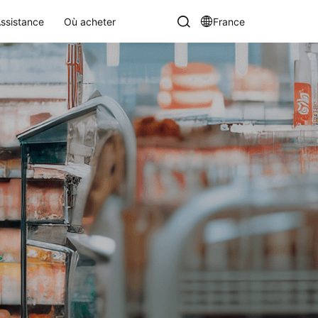
ssistance
Où acheter
France