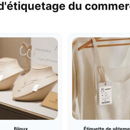
d'étiquetage du commerc
Bijoux
Étiquette de vêteme