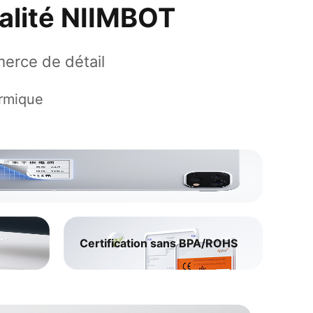
alité NIIMBOT
erce de détail
ermique
Certification sans BPA/ROHS
Haute