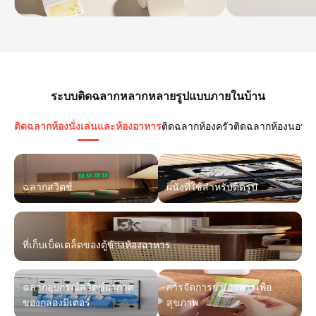
ระบบติดฉลากหลากหลายรูปแบบภายในบ้าน
ติดฉลากห้องนั่งเล่นและห้องอาหาร
ติดฉลากห้องครัว
ติดฉลากห้องนอน
ต
ฉลากสวิตช์
ผนังที่ใช้สำหรับติดรูป
ที่เก็บเบ็ดเตล็ดของตู้ข้างห้องอาหาร
ฉลากอุปกรณ์สวิตช์อากาศ
การจัดการยา/อาหารเพื่อ
ของกล่องมิเตอร์
สุขภาพ​