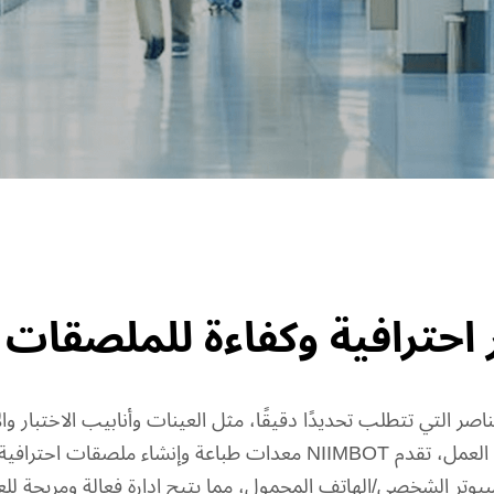
احترافية وكفاءة للملصقات 
 التي تتطلب تحديدًا دقيقًا، مثل العينات وأنابيب الاختبار وال
بوضوح ودقة بين هذه العناصر وتقليل الأخطاء في العمل، تقدم NIIMBOT
بيوتر الشخصي/الهاتف المحمول، مما يتيح إدارة فعالة ومريحة للع