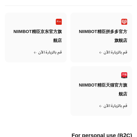
NIIMBOT精臣京东官方旗
NIIMBOT精臣拼多多官方
舰店
旗舰店
قم بالزيارة الآن
قم بالزيارة الآن
NIIMBOT精臣天猫官方旗
舰店
قم بالزيارة الآن
For personal use (B2C)