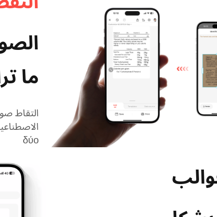
التقط
الصور
ما تر
التقاط صورة
الاصطناعيا
δύο
والب