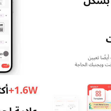
 بشكل
ت
أيضًا تعيين
وقت ويجنبك الحاجة
1.6W+