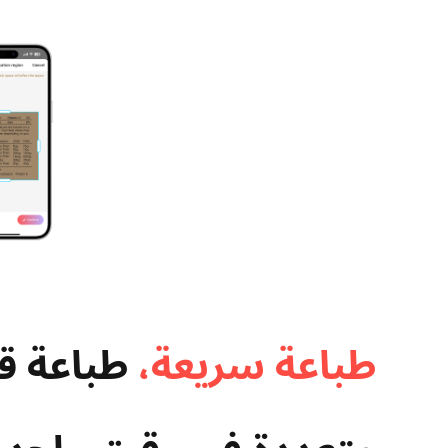
طباعة سريعة،​
طباعة ق