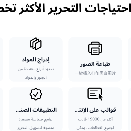
احتياجات التحرير الأكثر تخ
إدراج المواد
طباعة الصور
تحديد أنواع متعددة من
一键插入打印黑白图片
الرموز والمواد
قوالب على الإنترنت
التطبيقات الصناعية
أكثر من 19000 قالب
برامج صناعية مصغرة
لجميع القطاعات، يمكن
مدمجة لتسهيل التحرير