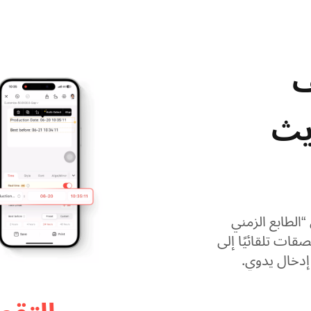
​
ديث
لطابع الزمني
قات تلقائيًا إلى
إدخال يدوي.