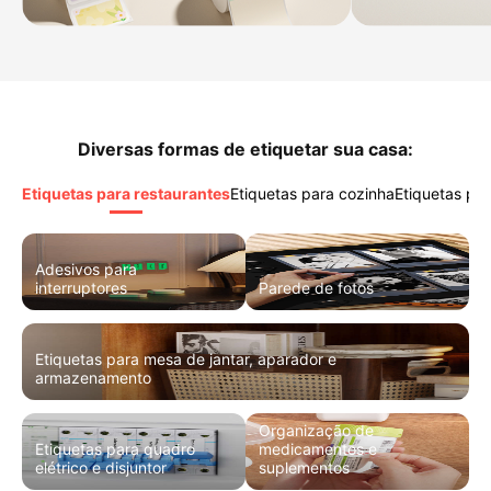
Diversas formas de etiquetar sua casa:
Etiquetas para restaurantes
Etiquetas para cozinha
Etiquetas par
Adesivos para
interruptores
Parede de fotos
Etiquetas para mesa de jantar, aparador e
armazenamento
Organização de
Etiquetas para quadro
medicamentos e
elétrico e disjuntor
suplementos