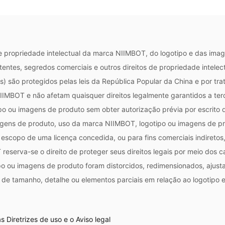
e propriedade intelectual da marca NIIMBOT, do logotipo e das ima
tentes, segredos comerciais e outros direitos de propriedade intelect
s) são protegidos pelas leis da República Popular da China e por tra
IIMBOT e não afetam quaisquer direitos legalmente garantidos a terc
o ou imagens de produto sem obter autorização prévia por escrito 
agens de produto, uso da marca NIIMBOT, logotipo ou imagens de pro
escopo de uma licença concedida, ou para fins comerciais indiret
eserva-se o direito de proteger seus direitos legais por meio dos can
 ou imagens de produto foram distorcidos, redimensionados, ajust
de tamanho, detalhe ou elementos parciais em relação ao logotipo e 
 Diretrizes de uso e o Aviso legal