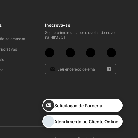
s
Inscreva-se
Seja o primeiro a saber o que há de novo
na NIIMBOT
ão da empresa
rporativas
ais
co
Solicitação de Parceria
Atendimento ao Cliente Online