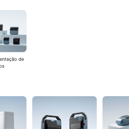
sentação de
os