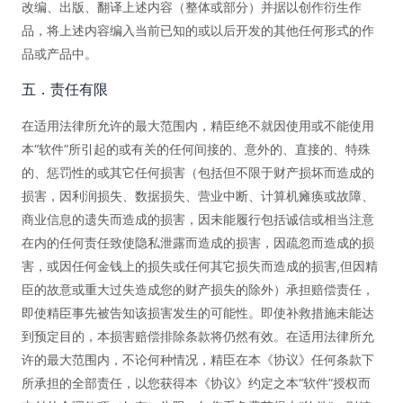
改编、出版、翻译上述内容（整体或部分）并据以创作衍生作
品，将上述内容编入当前已知的或以后开发的其他任何形式的作
品或产品中。
五．责任有限
在适用法律所允许的最大范围内，精臣绝不就因使用或不能使用
本“软件”所引起的或有关的任何间接的、意外的、直接的、特殊
的、惩罚性的或其它任何损害（包括但不限于财产损坏而造成的
损害，因利润损失、数据损失、营业中断、计算机瘫痪或故障、
商业信息的遗失而造成的损害，因未能履行包括诚信或相当注意
在内的任何责任致使隐私泄露而造成的损害，因疏忽而造成的损
害，或因任何金钱上的损失或任何其它损失而造成的损害,但因精
臣的故意或重大过失造成您的财产损失的除外）承担赔偿责任，
即使精臣事先被告知该损害发生的可能性。即使补救措施未能达
到预定目的，本损害赔偿排除条款将仍然有效。在适用法律所允
许的最大范围内，不论何种情况，精臣在本《协议》任何条款下
所承担的全部责任，以您获得本《协议》约定之本“软件”授权而