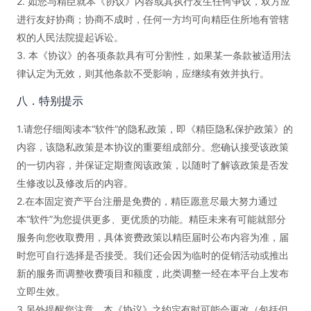
2. 如您与精臣就本《协议》内容或其执行发生任何争议，双方应
进行友好协商；协商不成时，任何一方均可向精臣住所地有管辖
权的人民法院提起诉讼。
3. 本《协议》的各项条款具有可分割性，如果某一条款被适用法
律认定为无效，则其他条款不受影响，应继续有效并执行。
八．特别提示
1.请您仔细阅读本“软件”的隐私政策，即《精臣隐私保护政策》的
内容，该隐私政策是本协议的重要组成部分。您确认接受该政策
的一切内容，并保证定期查阅该政策，以随时了解该政策是否发
生修改以及修改后的内容。
2.在本固定资产平台注册是免费的，精臣愿意尽最大努力通过
本“软件”为您提供更多、更优质的功能。精臣未来有可能就部分
服务向您收取费用，具体资费政策以精臣届时公布内容为准，届
时您可自行选择是否接受。我们还会因为临时的促销活动或推出
新的服务而调整收费项目和额度，此类调整一经在本平台上发布
立即生效。
3.另外提醒您注意，本《协议》之约定有时可能会更改（包括但