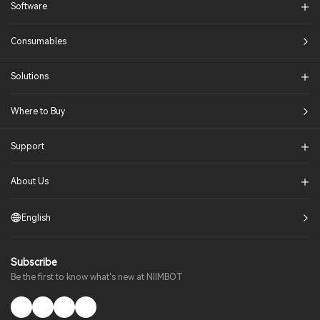
Software
Consumables
Solutions​
Where to Buy
Support
About Us
English
Subscribe
Be the first to know what's new at NIIMBOT