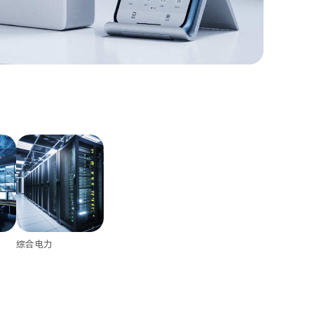
主要
产品尺寸：
打印方式
打印标签
PET标签
电池容量：
综合电力