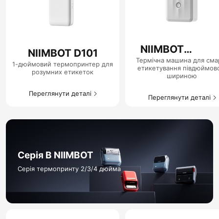
NIIMBOT
NIIMBOT D101
D110_M
Термічна машина для сма
1-дюймовий термопринтер для
етикетування півдюймов
розумних етикеток
шириною
Переглянути деталі
Переглянути деталі
Серія B NIIMBOT
Серія термопринту 2/3/4 дюйма