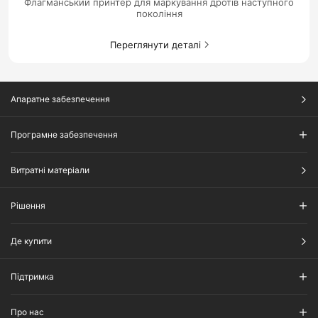
Флагманський принтер для маркування дротів наступного
покоління
Переглянути деталі
Апаратне забезпечення
Програмне забезпечення
Витратні матеріали
Рішення​
Де купити
Підтримка
Про нас