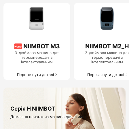
NIIMBOT M3
NIIMBOT M2_H
Нове
3-дюймова машина для
2-дюймова машина дл
термопередачі з
термопередачі з
інтелектуальним
інтелектуальним
етикетуванням
етикетуванням
Переглянути деталі
Переглянути деталі
Серія H NIIMBOT
Домашня печатаюча машина для етикеток