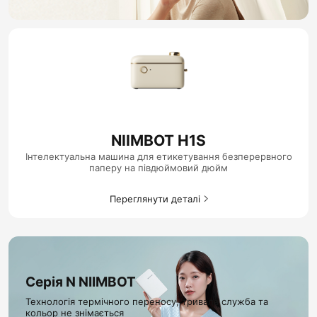
NIIMBOT H1S
Інтелектуальна машина для етикетування безперервного
паперу на півдюймовий дюйм
Переглянути деталі
Серія N NIIMBOT
Технологія термічного переносу, тривала служба та
кольор не знімається