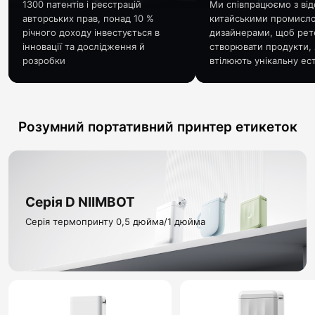
1300 патентів і реєстрацій
Ми співпрацюємо з ві
авторських прав, понад 10 %
китайськими промисл
річного доходу інвестується в
дизайнерами, щоб рет
інновації та дослідження й
створювати продукти, 
розробки
втілюють унікальну ес
Розумний портативний принтер етикеток
Серія D NIIMBOT
Серія термопринту 0,5 дюйма/1 дюйма