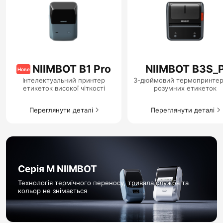
NIIMBOT B1 Pro
NIIMBOT B3S_
Нове
Інтелектуальний принтер
3-дюймовий термопринтер
етикеток високої чіткості
розумних етикеток
Переглянути деталі
Переглянути деталі
Серія M NIIMBOT
Технологія термічного переносу, тривала служба та
кольор не знімається