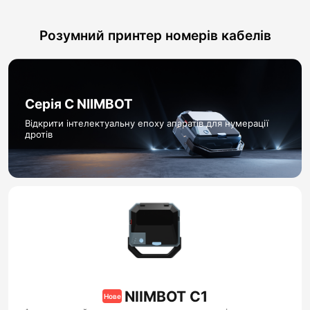
Розумний принтер номерів кабелів
Серія C NIIMBOT
Відкрити інтелектуальну епоху апаратів для нумерації
дротів
NIIMBOT C1
Нове