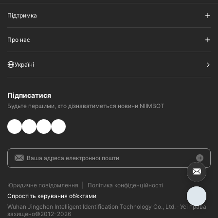
Підтримка
Про нас
Україні
Підписатися
Будьте першими, хто дізнаватиметься новини NIIMBOT
Юридичне повідомлення
|
Політика конфіденційності
Спростіть керування об’єктами​
Wuhan Jingchen Intelligent Identification Technology Co., Ltd. · Усі права
захищено©2012-
2026