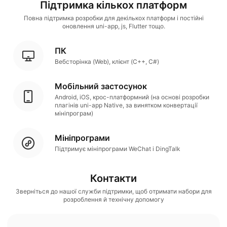
Підтримка кількох платформ
Повна підтримка розробки для декількох платформ і постійні
оновлення uni-app, js, Flutter тощо.
ПК
Вебсторінка (Web), клієнт (C++, C#)
Мобільний застосунок
Android, iOS, крос-платформний (на основі розробки
плагінів uni-app Native, за винятком конвертації
мініпрограм)
Мініпрограми
Підтримує мініпрограми WeChat і DingTalk
Контакти
Зверніться до нашої служби підтримки, щоб отримати набори для
розроблення й технічну допомогу