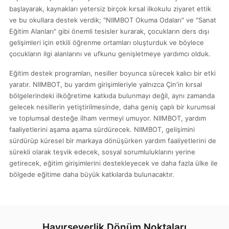
başlayarak, kaynakları yetersiz birçok kırsal ilkokulu ziyaret ettik
ve bu okullara destek verdik; "NIIMBOT Okuma Odaları" ve "Sanat
Eğitim Alanları" gibi önemli tesisler kurarak, çocukların ders dışı
gelişimleri için etkili öğrenme ortamları oluşturduk ve böylece
çocukların ilgi alanlarını ve ufkunu genişletmeye yardımcı olduk.
Eğitim destek programları, nesiller boyunca sürecek kalıcı bir etki
yaratır. NIIMBOT, bu yardım girişimleriyle yalnızca Çin'in kırsal
bölgelerindeki ilköğretime katkıda bulunmayı değil, aynı zamanda
gelecek nesillerin yetiştirilmesinde, daha geniş çaplı bir kurumsal
ve toplumsal desteğe ilham vermeyi umuyor. NIIMBOT, yardım
faaliyetlerini aşama aşama sürdürecek. NIIMBOT, gelişimini
sürdürüp küresel bir markaya dönüşürken yardım faaliyetlerini de
sürekli olarak teşvik edecek, sosyal sorumluluklarını yerine
getirecek, eğitim girişimlerini destekleyecek ve daha fazla ülke ile
bölgede eğitime daha büyük katkılarda bulunacaktır.
Hayırseverlik Dönüm Noktaları