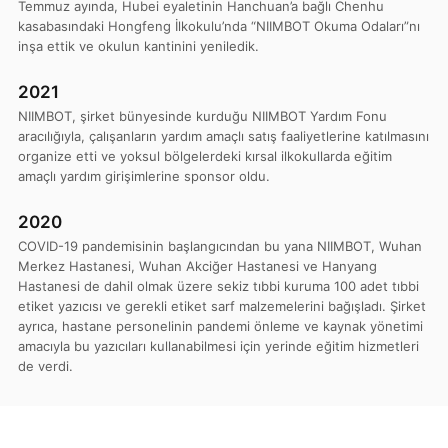
Temmuz ayında, Hubei eyaletinin Hanchuan’a bağlı Chenhu
kasabasındaki Hongfeng İlkokulu’nda “NIIMBOT Okuma Odaları”nı
inşa ettik ve okulun kantinini yeniledik.
2021
NIIMBOT, şirket bünyesinde kurduğu NIIMBOT Yardım Fonu
aracılığıyla, çalışanların yardım amaçlı satış faaliyetlerine katılmasını
organize etti ve yoksul bölgelerdeki kırsal ilkokullarda eğitim
amaçlı yardım girişimlerine sponsor oldu.
2020
COVID-19 pandemisinin başlangıcından bu yana NIIMBOT, Wuhan
Merkez Hastanesi, Wuhan Akciğer Hastanesi ve Hanyang
Hastanesi de dahil olmak üzere sekiz tıbbi kuruma 100 adet tıbbi
etiket yazıcısı ve gerekli etiket sarf malzemelerini bağışladı. Şirket
ayrıca, hastane personelinin pandemi önleme ve kaynak yönetimi
amacıyla bu yazıcıları kullanabilmesi için yerinde eğitim hizmetleri
de verdi.