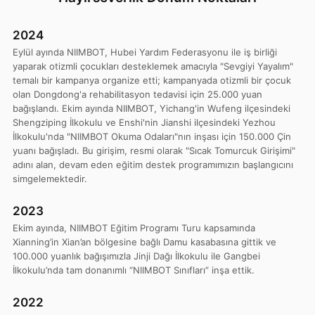
2024
Eylül ayında NIIMBOT, Hubei Yardım Federasyonu ile iş birliği
yaparak otizmli çocukları desteklemek amacıyla "Sevgiyi Yayalım"
temalı bir kampanya organize etti; kampanyada otizmli bir çocuk
olan Dongdong'a rehabilitasyon tedavisi için 25.000 yuan
bağışlandı. Ekim ayında NIIMBOT, Yichang'in Wufeng ilçesindeki
Shengziping İlkokulu ve Enshi'nin Jianshi ilçesindeki Yezhou
İlkokulu'nda "NIIMBOT Okuma Odaları"nın inşası için 150.000 Çin
yuanı bağışladı. Bu girişim, resmi olarak "Sıcak Tomurcuk Girişimi"
adını alan, devam eden eğitim destek programımızın başlangıcını
simgelemektedir.
2023
Ekim ayında, NIIMBOT Eğitim Programı Turu kapsamında
Xianning’in Xian’an bölgesine bağlı Damu kasabasına gittik ve
100.000 yuanlık bağışımızla Jinji Dağı İlkokulu ile Gangbei
İlkokulu’nda tam donanımlı “NIIMBOT Sınıfları” inşa ettik.
2022