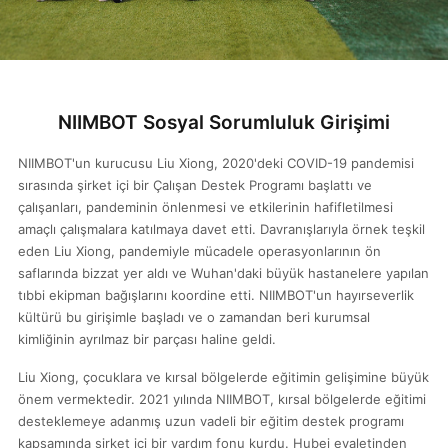
NIIMBOT Sosyal Sorumluluk Girişimi
NIIMBOT'un kurucusu Liu Xiong, 2020'deki COVID-19 pandemisi
sırasında şirket içi bir Çalışan Destek Programı başlattı ve
çalışanları, pandeminin önlenmesi ve etkilerinin hafifletilmesi
amaçlı çalışmalara katılmaya davet etti. Davranışlarıyla örnek teşkil
eden Liu Xiong, pandemiyle mücadele operasyonlarının ön
saflarında bizzat yer aldı ve Wuhan'daki büyük hastanelere yapılan
tıbbi ekipman bağışlarını koordine etti. NIIMBOT'un hayırseverlik
kültürü bu girişimle başladı ve o zamandan beri kurumsal
kimliğinin ayrılmaz bir parçası haline geldi.
Liu Xiong, çocuklara ve kırsal bölgelerde eğitimin gelişimine büyük
önem vermektedir. 2021 yılında NIIMBOT, kırsal bölgelerde eğitimi
desteklemeye adanmış uzun vadeli bir eğitim destek programı
kapsamında şirket içi bir yardım fonu kurdu. Hubei eyaletinden