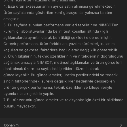
bilgiler için lütfen fiziksel ürünü esas alın.
4. Bazı ürün aksesuarlarının ayrıca satın alınması gerekmektedir.
Ürün sayfalarında gösterilen konfigürasyonlar yalnızca tanıtım
amaçlıdır.
5. Bu sayfada sunulan performans verileri teoriktir ve NIIMBOT’un
kurum içi laboratuvarlarında belirli test koşulları altında (ilgili
açıklamalarda ayrıntılı olarak belirtildiği şekilde) elde edilmiştir.
Gerçek performans, ürün farklılıkları, yazılım sürümleri, kullanım
koşulları ve çevresel faktörlere bağlı olarak değişiklik gösterebilir.
6. Ürün bilgilerinin, teknik özelliklerinin ve niteliklerinin doğruluğunu
sağlamak amacıyla NIIMBOT, metinsel açıklamalar ve ürün görselleri
dahil olmak üzere bu sayfadaki içerikleri düzenli olarak
güncelleyebilir. Bu güncellemeler, üretim partilerindeki ve tedarik
zinciri faktörlerindeki sürekli değişiklikler nedeniyle değişebilen
ürünün gerçek performansı, teknik özellikleri ve bileşenleriyle
uyumlu olacak şekilde yapılır.
7. Bu tür zorunlu güncellemeler ve revizyonlar için özel bir bildirimde
bulunulmayacaktır.
Donanım