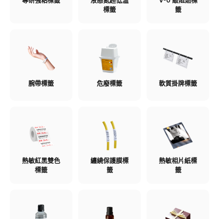
專研強粘標籤​
液態氮超低溫
V-0 級阻燃標
標籤​
籤​
腕帶標籤​
危廢標籤​
軟質掛牌標籤​
熱敏紅黑雙色
纏繞保護膜標
熱敏相片紙標
標籤​
籤​
籤​