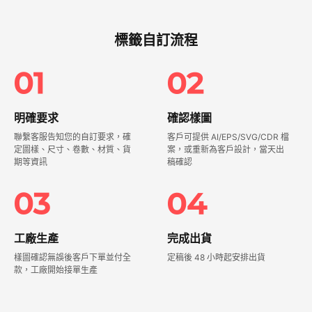
標籤自訂流程​
明確要求​
確認樣圖​
聯繫客服告知您的自訂要求，確
客戶可提供 AI/EPS/SVG/CDR 檔
定圖樣、尺寸、卷數、材質、貨
案，或重新為客戶設計，當天出
期等資訊​
稿確認​
工廠生產​
完成出貨​
樣圖確認無誤後客戶下單並付全
定稿後 48 小時起安排出貨​
款，工廠開始接單生產​