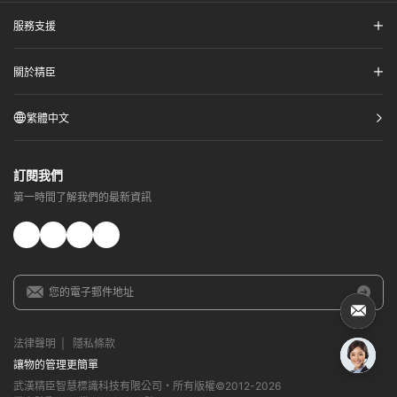
服務支援​
關於精臣​
繁體中文
訂閱我們​
第一時間了解我們的最新資訊​
法律聲明​
|
隱私條款​
讓物的管理更簡單​
武漢精臣智慧標識科技有限公司・所有版權©2012-
2026