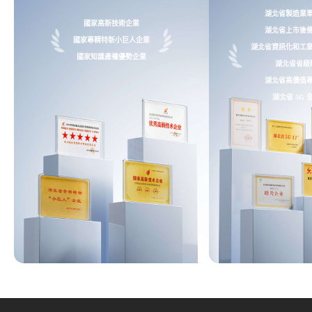
湖北省製造業單
國家高新技術企業​
湖北省上市後備
國家專精特新小巨人企業​
湖北省資訊化和工業
國家知識產權優勢企業​
湖北省省級
湖北省高價值專
湖北省 5G 