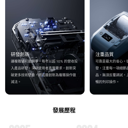
研發創新​
注重品質​
讓複雜儘可能歸零。每年以超 10% 的營收投
可靠是最大的省心。
入產品研發，深研使用者真實需求，創新突
發，注重每一項細節
破更多技術壁壘，用底層創新為複雜操作做
品，無須反覆調試，
減法。​
暢的列印操作。​
發展歷程​