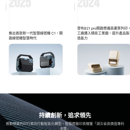
2025
2024
發布B21 pro開啟標識高畫質列印
推出首款新一代智慧線號機 C1，開
工廠遷入精臣工業園，提升產品製
啟線號機智慧時代
造能力​
持續創新，追求領先​
推動標籤列印行業向行動智能化轉型，智慧標籤印表機獲「湖北省高價值專利
金獎」​