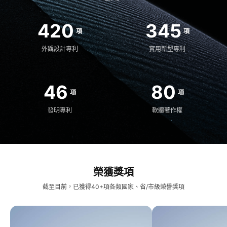
420
345
項​
項​
外觀設計專利​
實用新型專利​
46
80
項​
項​
發明專利​
軟體著作權​
榮獲獎項​
截至目前，已獲得40+項各類國家、省/市級榮譽獎項​