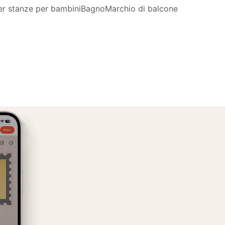
er stanze per bambini
Bagno
Marchio di balcone
a
Gestione di
trici
farmaci/integratori