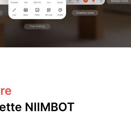
are
chette NIIMBOT