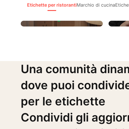
Etichette per ristoranti
Marchio di cucina
Etiche
Adesivi per interruttori
Paret
Una comunità dina
dove puoi condivid
per le etichette
Condividi gli aggio