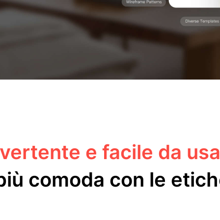
vertente e facile da us
 più comoda con le eti