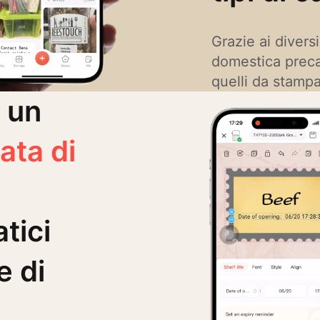
Grazie ai divers
domestica preca
quelli da stampa
articoli contem
 un
tocco, risparmi
ata di
tici
e di