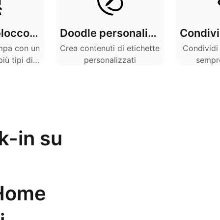
Stampa in blocco i nomi degli articoli con un solo tocco
Doodle personalizzati
mpa con un
Crea contenuti di etichette
Condividi 
iù tipi di
personalizzati
sempr
te
-in su
 Home