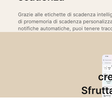
Grazie alle etichette di scadenza intelli
di promemoria di scadenza personalizzab
notifiche automatiche, puoi tenere trac
sforzo dei prodotti per la casa in scade
efficacemente gli sprechi.
cr
Sfrutt