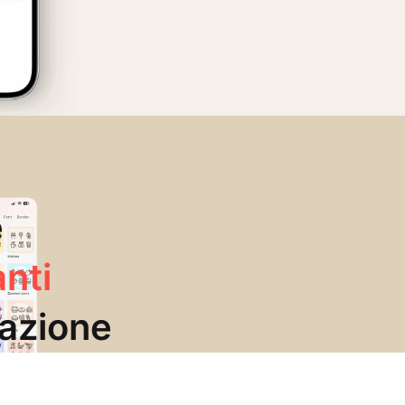
e
anti
razione