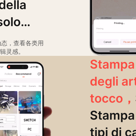
della
solo
o stesso
动态，查看各类用
编辑灵感。
Stampa 
degli ar
tocco，
clic
Stampa 
tipi di 