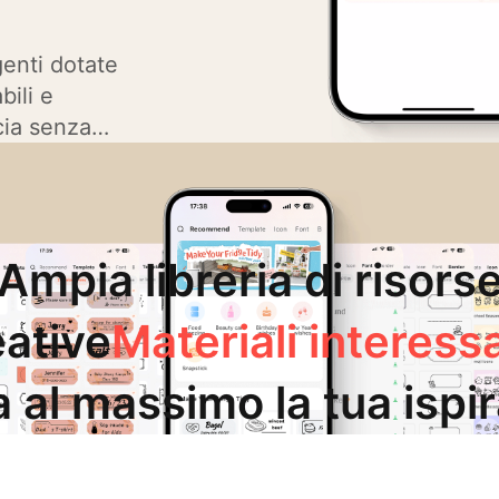
genti dotate
ili e
cia senza
nza ed evitare
Ampia libreria di risors
eative
Materiali interess
a al massimo la tua ispi