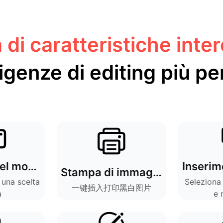
 di caratteristiche inte
igenze di editing più pe
Selezione del modello
Stampa di immagini
 una scelta
Seleziona 
一键插入打印黑白图片
a
e 