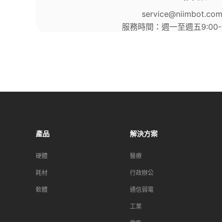
service@niimbot.co
服務時間：週一至週五9:00-1
產品​
解決方案​
硬體​
醫療​
耗材​
行政辦公
軟體​
通信弱電​
工業​