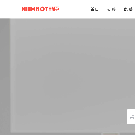
首頁​
硬體​
軟體​