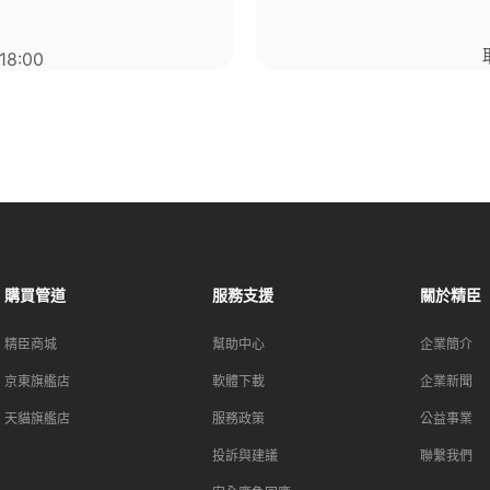
m
8:00
購買管道​
服務支援​
關於精臣​
精臣商城
幫助中心​
企業簡介​
京東旗艦店
軟體下載
企業新聞​
天貓旗艦店
服務政策​
公益事業​
投訴與建議​
聯繫我們​