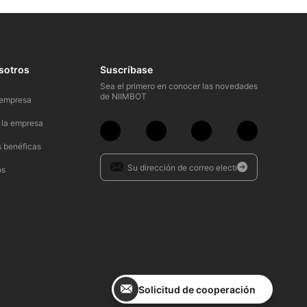
sotros
Suscríbase
Sea el primero en conocer las novedades
de NIIMBOT
 empresa​
 la empresa​
 benéficas​
s​
Solicitud de cooperación