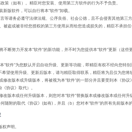
部政策（如有）。精臣对您安装、使用第三方软件的行为不予负责。
安装新版软件，可以自行将本“软件”卸载。
留言等请务必遵守法律法规、公序良俗、社会公德，且不会侵害其他第三
失、被盗或被非经您授权的第三方使用从而给您造成损失的，精臣不承担任
臣将不断努力开发本“软件”的新功能，并不时为您提供本“软件”更新（这
本“软件”为您默认开启自动升级、更新等功能，即精臣有权不经向您特别通
不希望使用升级、更新后版本，请与精臣取得联系，精臣将为且仅为您将
本或修改版本或升级版本，将被视为本“软件”的一部分并且要受到本《协
份《协议》取代）。
或修改版本或任何升级版本，则您对本“软件”替换版本或修改版本或任何升
何随附的取代《协议》(如有)，并且（b）您对本“软件”的所有先前版本
权
及版权声明。