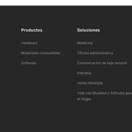
Productos​
Soluciones
Hardware
Medicina​
Materiales consumibles
Oficina administrativa
Software
Comunicación de baja tensión​
Industria​
Venta minorista
Vida con Muebles y Artículos par
el Hogar