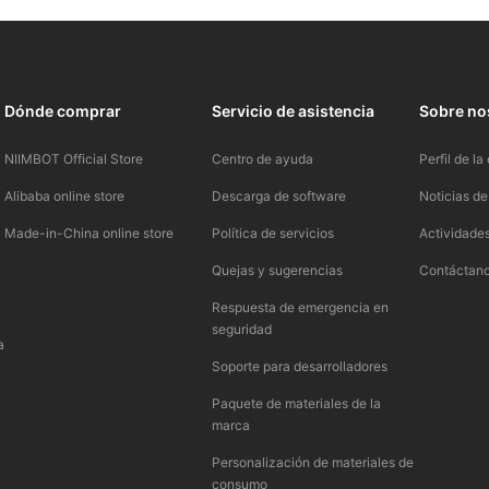
Dónde comprar
Servicio de asistencia
Sobre no
NIIMBOT Official Store
Centro de ayuda​
Perfil de la
Alibaba online store
Descarga de software
Noticias de
Made-in-China online store
Política de servicios​
Actividades
Quejas y sugerencias​
Contáctano
Respuesta de emergencia en
seguridad​
a
Soporte para desarrolladores​
Paquete de materiales de la
marca​
Personalización de materiales de
consumo​