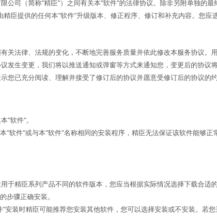
限公司（简称“精臣”）之间有关本“软件”的法律协议。除非另附单独的
”后由精臣提供的任何本“软件”升级版本、修正程序、修订和补充内容。您
国有关法律、法规的变化，不断地完善服务质量并依此修改本服务协议。
协议发生变更，我们将以推送通知或弹窗等方式来通知您，变更后的协议
表示您已充分阅读、理解并接受了修订后的协议并愿意受修订后的协议的
本“软件”。
取本“软件”或与本“软件”名称相同的安装程序，精臣无法保证该软件能够
了适用于精臣系列产品不同的软件版本，您应当根据实际情况选择下载合适
示的步骤正确安装。
软件”安装时精臣可能推荐您安装其他软件，您可以选择安装或不安装。若