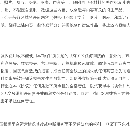
字、照片、图形、图像、图表、声音等）、随附的电子材料的著作权及其
）。用户不能擅自复制、改编这些内容、或创造与内容有关的衍生产品。
上可公开获取区域的任何内容（包括但不限于文字、图片、图表、和笔记
出版、翻译上述内容（整体或部分）并据以创作衍生作品，将上述内容编
就因使用或不能使用本“软件”所引起的或有关的任何间接的、意外的、
因利润损失、数据损失、营业中断、计算机瘫痪或故障、商业信息的遗失
损害，因疏忽而造成的损害，或因任何金钱上的损失或任何其它损失而造
使精臣事先被告知该损害发生的可能性。即使补救措施未能达到预定目的
精臣在本《协议》任何条款下所承担的全部责任，以您获得本《协议》约
精臣无义务承担任何责任或向您支付任何赔偿。同时，精臣对您或第三方提
损害不承担任何责任。
保留根据平台运营情况修改或中断服务而不需通知您的权利，但保证不会