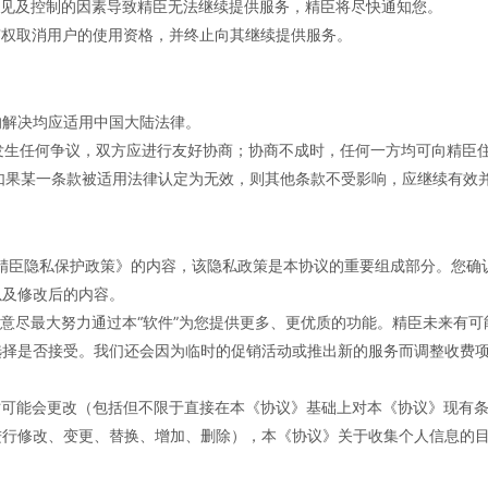
预见及控制的因素导致精臣无法继续提供服务，精臣将尽快通知您。
有权取消用户的使用资格，并终止向其继续提供服务。
的解决均应适用中国大陆法律。
行发生任何争议，双方应进行友好协商；协商不成时，任何一方均可向精臣
，如果某一条款被适用法律认定为无效，则其他条款不受影响，应继续有效
即《精臣隐私保护政策》的内容，该隐私政策是本协议的重要组成部分。您
以及修改后的内容。
愿意尽最大努力通过本“软件”为您提供更多、更优质的功能。精臣未来有
选择是否接受。我们还会因为临时的促销活动或推出新的服务而调整收费
时可能会更改（包括但不限于直接在本《协议》基础上对本《协议》现有
进行修改、变更、替换、增加、删除），本《协议》关于收集个人信息的