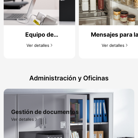
Equipo de
Mensajes para l
almacenamiento de
nevera/pegatina
Ver detalles​
Ver detalles​
cables​
para alimentos
Administración y Oficinas
Gestión de documentos​
Ver detalles​