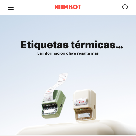
Etiquetas térmicas
bicolor rojo y negro
La información clave resalta más