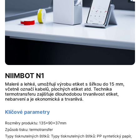
NIIMBOT N1
Maleré a lehké, umožňují výrobu etiket s šířkou do 15 mm,
včetně označí kabelů, plochých etiket atd. Technika
termotransferu zajišťuje dlouhodobou trvanlivost etiket,
nebarvení a je ekonomická a trvanlivá.​
Klíčové parametry​
Rozměry produktu​: 135×90×37mm
Způsob tisku: termotransfer​
Typy tisknutelných štítků: Typy tisknutelných štítků: PP syntetický papír,