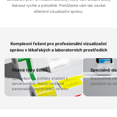
tisknout rychle a pohodlně. Pomůžeme vám tak zavést
efektivní vizualizační správu.
Komplexní řešení pro profesionální vizualizační
správu v lékařských a laboratorních prostředích
Různé typy štítků
Speciálně do
Splní všechny potřeby značení v
Doporučíme vá
serverovnách. Nabízí možnost
závislosti na va
personalizovaných štítků na míru