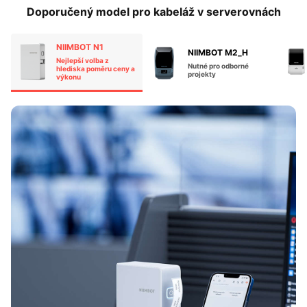
Doporučený model pro kabeláž v serverovnách
NIIMBOT N1
NIIMBOT M2_H
Nejlepší volba z
Nutné pro odborné
hlediska poměru ceny a
projekty​
výkonu