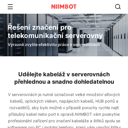
Řešení značení pro
telekomunikační serverovny
Výrazně zvyšte efektivitu práce v serverovnách
Udělejte kabeláž v serverovnách
přehlednou a snadno dohledatelnou
V serverovnách je nutné označovat velké množství síťových
kabelů, optických vláken, napájecích kabelů, HUB portů a
rozvaděčů, aby bylo možné v případě poruchy rychle najít
příslušný kabel nebo port k opravě.NIIMBOT vám poskytne
profesionální zařízení pro značení kabeláže a štítků spolu se
softwarem pro PC i mobilní telefony, který vám umožní štítky