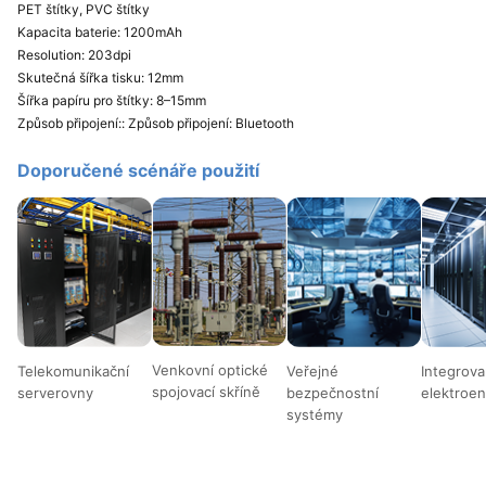
PET štítky, PVC štítky
Kapacita baterie​: 1200mAh
Resolution: 203dpi
Skutečná šířka tisku​: 12mm
Šířka papíru pro štítky: 8–15mm
Způsob připojení:: Způsob připojení: Bluetooth​
Doporučené scénáře použití​
Venkovní optické
Telekomunikační
Veřejné
Integrov
spojovací skříně
serverovny
bezpečnostní
elektroen
systémy