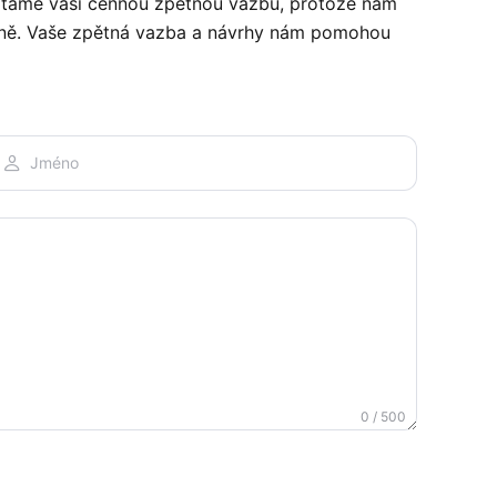
uvítáme vaši cennou zpětnou vazbu, protože nám
ěrně. Vaše zpětná vazba a návrhy nám pomohou
0 / 500