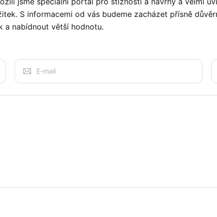
ili jsme speciální portál pro stížnosti a návrhy a velmi 
ážitek. S informacemi od vás budeme zacházet přísně dův
ek a nabídnout větší hodnotu.