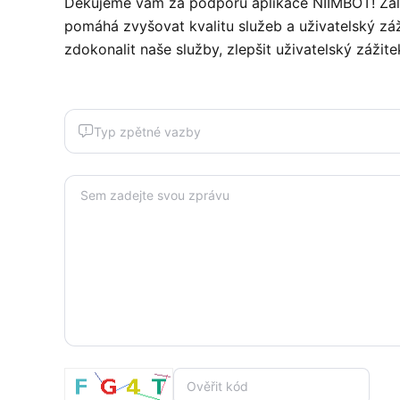
Děkujeme vám za podporu aplikace NIIMBOT! Založ
pomáhá zvyšovat kvalitu služeb a uživatelský z
zdokonalit naše služby, zlepšit uživatelský zážit
Typ zpětné vazby