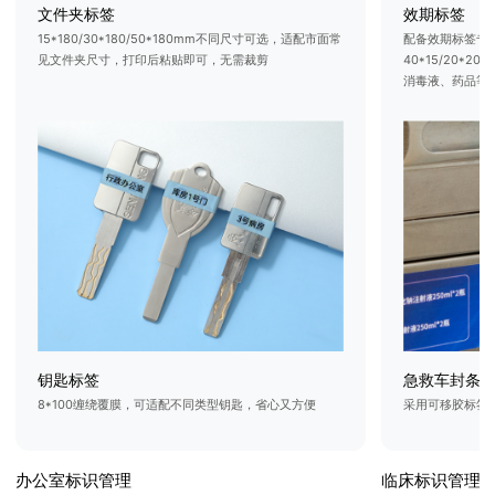
文件夹标签
效期标签
15*180/30*180/50*180mm不同尺寸可选，适配市面常
配备效期标签专
见文件夹尺寸，打印后粘贴即可，无需裁剪
40*15/20*
消毒液、药品等医
钥匙标签
急救车封条
8*100缠绕覆膜，可适配不同类型钥匙，省心又方便
采用可移胶标签
办公室标识管理
临床标识管理