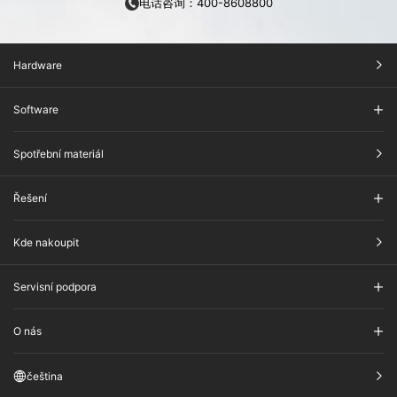
电话咨询：400-8608800
Hardware
Software
Spotřební materiál
Řešení
Kde nakoupit
Servisní podpora
O nás
čeština