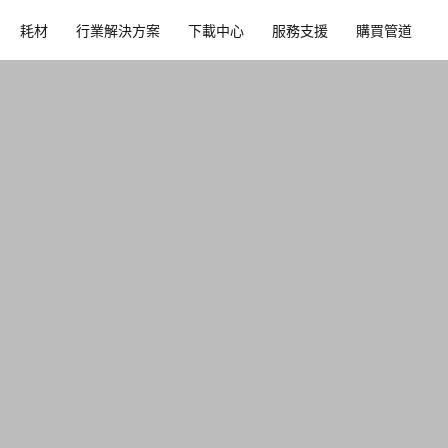
耗材​
行業解決方案​
下載中心​
服務支援​
購買管道​