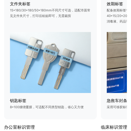
文件夹标签
效期标签
15*180/30*180/50*180mm不同尺寸可选，适配市面常
配备效期标签专
见文件夹尺寸，打印后粘贴即可，无需裁剪
40*15/20*
消毒液、药品等医
钥匙标签
急救车封条
8*100缠绕覆膜，可适配不同类型钥匙，省心又方便
采用可移胶标签
办公室标识管理
临床标识管理