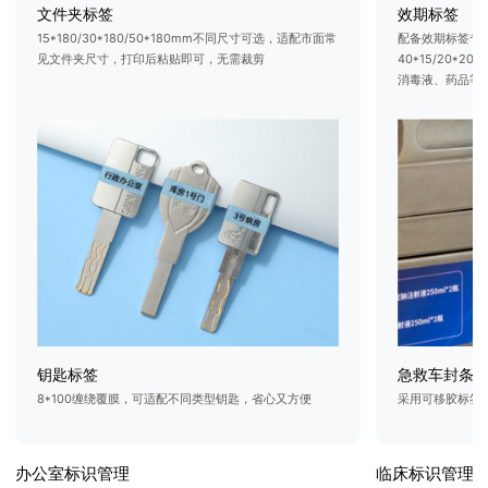
文件夹标签
效期标签
15*180/30*180/50*180mm不同尺寸可选，适配市面常
配备效期标签专
见文件夹尺寸，打印后粘贴即可，无需裁剪
40*15/20*
消毒液、药品等医
钥匙标签
急救车封条
8*100缠绕覆膜，可适配不同类型钥匙，省心又方便
采用可移胶标签
办公室标识管理
临床标识管理