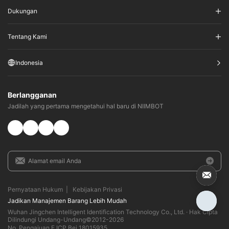
Dukungan
Tentang Kami
Indonesia
Berlangganan
Jadilah yang pertama mengetahui hal baru di NIIMBOT
Pernyataan Hukum
|
Kebijakan Privasi
Jadikan Manajemen Barang Lebih Mudah
Wuhan Jingchen Intelligent Identification Technology Co., Ltd. · Hak Cipta
Dilindungi Undang-Undang©2012-
2026
No. Pengajuan E ICP Bei 18015935