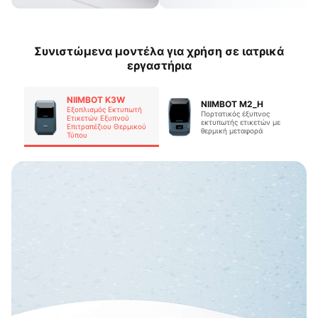
Συνιστώμενα μοντέλα για χρήση σε ιατρικά
εργαστήρια
NIIMBOT K3W
NIIMBOT M2_H
Εξοπλισμός Εκτυπωτή
Πορτατικός έξυπνος
Ετικετών Εξυπνού
εκτυπωτής ετικετών με
Επιτραπέζιου Θερμικού
θερμική μεταφορά
Τύπου