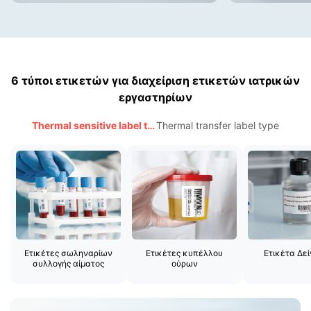
6 τύποι ετικετών για διαχείριση ετικετών ιατρικών
εργαστηρίων
Thermal sensitive label type
Thermal transfer label type
Ετικέτες σωληναρίων
Ετικέτες κυπέλλου
Ετικέτα Δε
συλλογής αίματος
ούρων