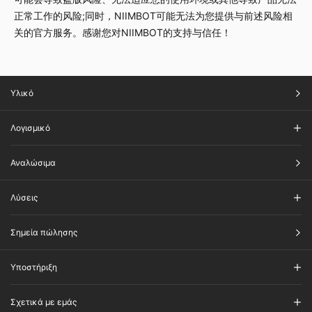
正常工作的风险;同时，NIIMBOT可能无法为您提供与前述风险相
关的官方服务。感谢您对NIIMBOT的支持与信任！
Υλικό
Λογισμικό
Αναλώσιμα
Λύσεις
Σημεία πώλησης
Υποστήριξη
Σχετικά με εμάς