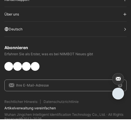
Über uns
Deutsch
Abonnieren
Erfahren Sie als Erster, was es bei NIIMBOT Neues gibt
Rechtlicher Hinweis:
|
Datenschutzrichtlinie
Artikelverwaltung vereinfachen​
Wuhan Jingchen Intelligent Identification Technology Co., Ltd. · All Rights
Reserved©2012-
2026
Ablage-Nr. E ICP Bei 18015935