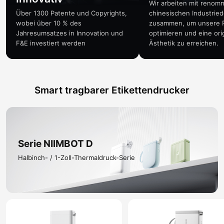
Wir arbeiten mit renom
Über 1300 Patente und Copyrights,
chinesischen Industrie
wobei über 10 % des
zusammen, um unsere 
Jahresumsatzes in Innovation und
optimieren und eine orig
F&E investiert werden
Ästhetik zu erreichen.
Smart tragbarer Etikettendrucker
Serie NIIMBOT D
Halbinch- / 1-Zoll-Thermaldruck-Serie