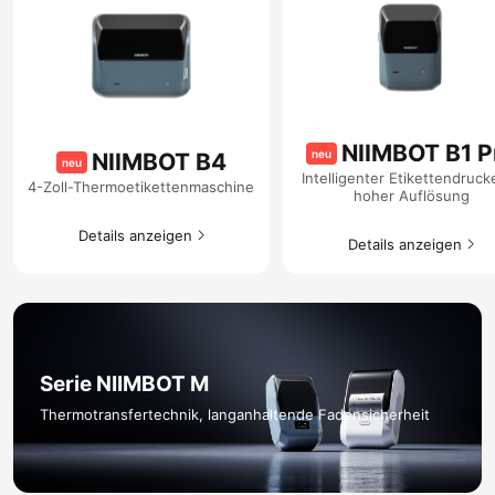
NIIMBOT B1 P
neu
NIIMBOT B4
neu
Intelligenter Etikettendrucke
4-Zoll-Thermoetikettenmaschine
hoher Auflösung
Details anzeigen​
Details anzeigen​
Serie NIIMBOT M​
Thermotransfertechnik, langanhaltende Fadensicherheit