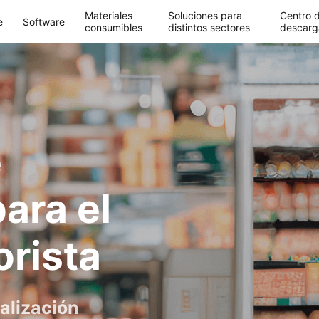
Materiales
Soluciones para
Centro 
e
Software
consumibles
distintos sectores
descarg
e
ara el
rista​
alización