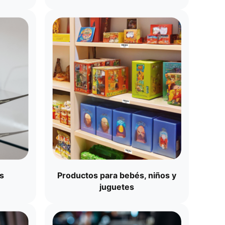
​
Productos para bebés, niños y
juguetes​