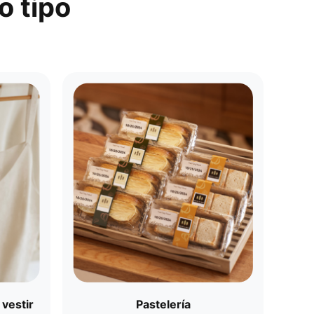
 tipo​
vestir​
Pastelería​