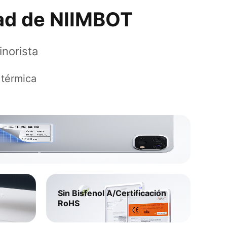
ad de NIIMBOT​
norista​
 térmica
Sin Bisfenol A/Certificación
RoHS
Alta r