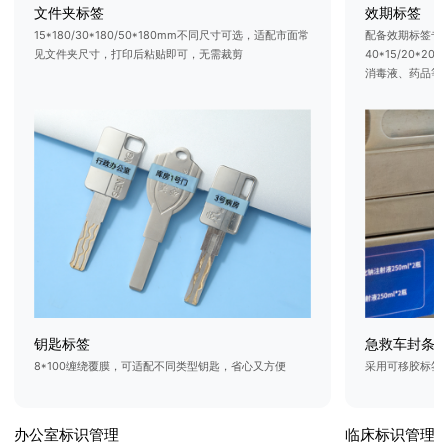
文件夹标签
效期标签
15*180/30*180/50*180mm不同尺寸可选，适配市面常
配备效期标签专
见文件夹尺寸，打印后粘贴即可，无需裁剪
40*15/20*
消毒液、药品等医
钥匙标签
急救车封条
8*100缠绕覆膜，可适配不同类型钥匙，省心又方便
采用可移胶标签
办公室标识管理
临床标识管理