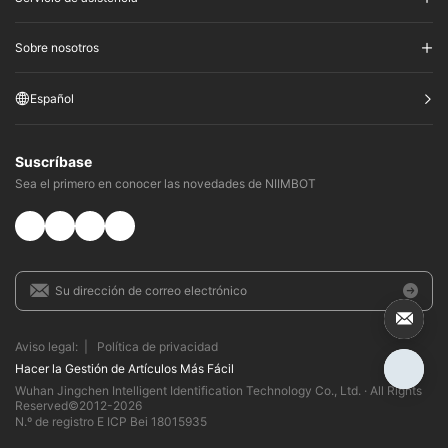
Sobre nosotros
Español
Suscríbase
Sea el primero en conocer las novedades de NIIMBOT
Aviso legal:
|
Política de privacidad
Hacer la Gestión de Artículos Más Fácil​
Wuhan Jingchen Intelligent Identification Technology Co., Ltd. · All Rights
Reserved©2012-
2026
N.º de registro E ICP Bei 18015935